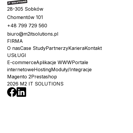
28-305 Sobków
Chomentów 101
+48 799 729 560
biuro@m2itsolutions.pl
FIRMA
O nas
Case Study
Partnerzy
Kariera
Kontakt
USŁUGI
E-commerce
Aplikacje WWW
Portale
internetowe
Hosting
Moduły/Integracje
Magento 2
Prestashop
2026 M2 IT SOLUTIONS